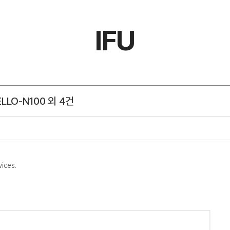
IFU
ELLO-N100 외 4건
vices.