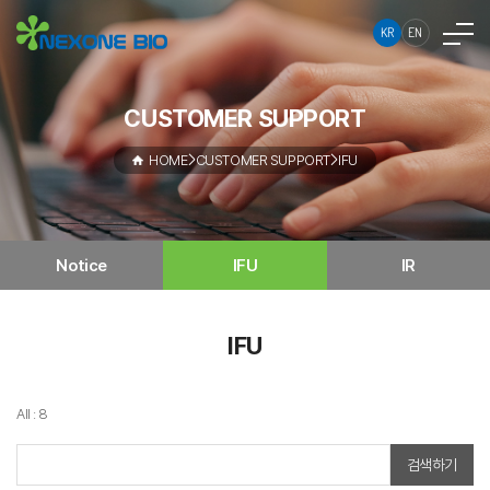
KR
EN
CUSTOMER SUPPORT
HOME
CUSTOMER SUPPORT
IFU
Notice
IFU
IR
IFU
All : 8
검색하기